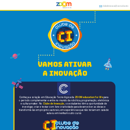
clubedeinovacao@zoom.educatio
n
vamos ativar 
a inovação
Conheça a solução em Educação Tecnológica da 
ZOOM education for life
 para 
o período complementar e entre no mundo da robótica, programação, eletrônica 
e cultura maker. No 
Clube de Inovação
, os estudantes têm a oportunidade de 
investigar, criar e testar com livre criatividade para desenvolver as ideias e 
transformá-las em projetos autorais, em experiências que não teriam em sala de 
aula ou em nenhum outro curso