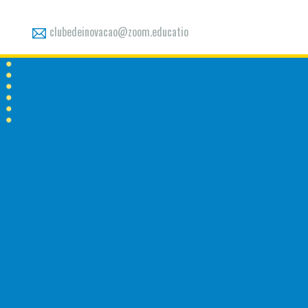
clubedeinovacao@zoom.educatio
n