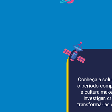
Conheça a solu
o período compl
e cultura make
investigar, c
transformá-las 