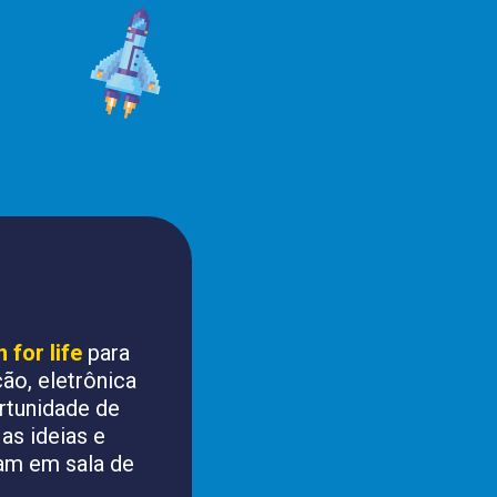
for life
 para 
o, eletrônica 
rtunidade de 
as ideias e 
am em sala de 