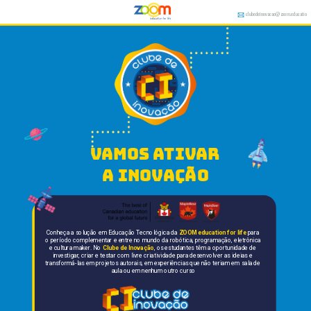
clubedeinovacao@zoom.educatio
n
vamos ativar 
a inovação
Conheça a solução em Educação Tecnológica da 
ZOOM education for life
 para 
o período complementar e entre no mundo da robótica, programação, eletrônica 
e cultura maker. No 
Clube de Inovação
, os estudantes têm a oportunidade de 
investigar, criar e testar com livre criatividade para desenvolver as ideias e 
transformá-las em projetos autorais, em experiências que não teriam em sala de 
aula ou em nenhum outro curso