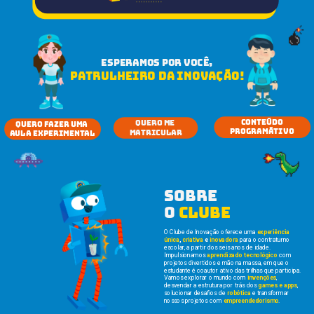
ESPERAMOS POR VOCÊ,
PATRULHEIRO DA INOVAÇÃO!
CONTEÚDO
QUERO ME 
QUERO FAZER UMA 
PROGRAMÁTIVO
MATRICULAR
AULA EXPERIMENTAL
sobre 
o 
clube
O Clube de Inovação oferece uma 
experiência 
única
, 
criativa
 e 
inovadora
 para o contraturno 
escolar, a partir dos seis anos de idade.
Impulsionamos 
aprendizado tecnológico
 com 
projetos divertidos e mão na massa, em que o 
estudante é coautor ativo das trilhas que participa. 
Vamos explorar o mundo com 
invenções
, 
desvendar a estrutura por trás dos 
games e apps
, 
solucionar desafios de 
robótica
 e transformar 
nossos projetos com 
empreendedorismo
.