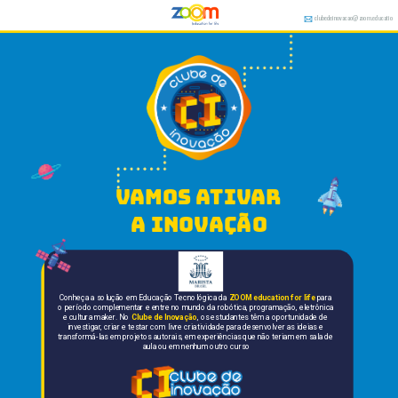
clubedeinovacao@zoom.educatio
n
vamos ativar 
a inovação
Conheça a solução em Educação Tecnológica da 
ZOOM education for life
 para 
o período complementar e entre no mundo da robótica, programação, eletrônica 
e cultura maker. No 
Clube de Inovação
, os estudantes têm a oportunidade de 
investigar, criar e testar com livre criatividade para desenvolver as ideias e 
transformá-las em projetos autorais, em experiências que não teriam em sala de 
aula ou em nenhum outro curso