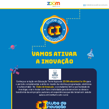
clubedeinovacao@zoom.educatio
n
vamos ativar 
a inovação
Conheça a solução em Educação Tecnológica da 
ZOOM education for life
 para 
o período complementar e entre no mundo da robótica, programação, eletrônica 
e cultura maker. No 
Clube de Inovação
, os estudantes têm a oportunidade de 
investigar, criar e testar com livre criatividade para desenvolver as ideias e 
transformá-las em projetos autorais, em experiências que não teriam em sala de 
aula ou em nenhum outro curso