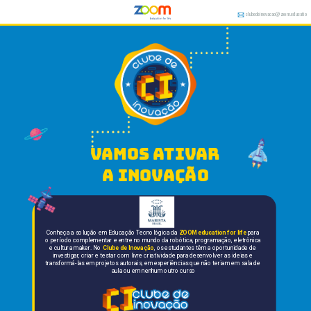
clubedeinovacao@zoom.educatio
n
vamos ativar 
a inovação
Conheça a solução em Educação Tecnológica da 
ZOOM education for life
 para 
o período complementar e entre no mundo da robótica, programação, eletrônica 
e cultura maker. No 
Clube de Inovação
, os estudantes têm a oportunidade de 
investigar, criar e testar com livre criatividade para desenvolver as ideias e 
transformá-las em projetos autorais, em experiências que não teriam em sala de 
aula ou em nenhum outro curso