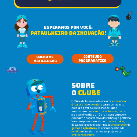
ESPERAMOS POR VOCÊ,
PATRULHEIRO DA INOVAÇÃO!
CONTEÚDO
QUERO ME 
PROGRAMÁTIcO
MATRICULAR
sobre 
o 
clube
O Clube de Inovação oferece uma 
experiência 
única
, 
criativa
 e 
inovadora
 para o contraturno 
escolar a partir dos seis anos de idade.
Impulsionamos o 
aprendizado tecnológico
 com 
projetos divertidos e mão na massa, em que o 
estudante é coautor ativo das trilhas que participa. 
Vamos explorar o mundo com 
cultura maker
, 
desvendar a estrutura por trás da 
programação
 de 
games
 e 
aplicativos
, solucionar desafios de 
robótica 
e transformar nossos projetos com 
empreendedorismo
.