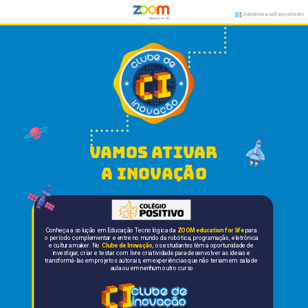
clubedeinovacao@zoom.educatio
n
vamos ativar 
a inovação
Conheça a solução em Educação Tecnológica da 
ZOOM education for life
 para 
o período complementar e entre no mundo da robótica, programação, eletrônica 
e cultura maker. No 
Clube de Inovação
, os estudantes têm a oportunidade de 
investigar, criar e testar com livre criatividade para desenvolver as ideias e 
transformá-las em projetos autorais, em experiências que não teriam em sala de 
aula ou em nenhum outro curso