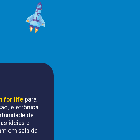
for life
 para 
o, eletrônica 
rtunidade de 
as ideias e 
am em sala de 