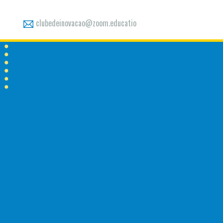
clubedeinovacao@zoom.educatio
n