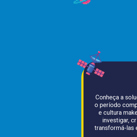
Conheça a solu
o período compl
e cultura make
investigar, c
transformá-las 