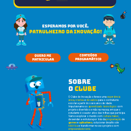
ESPERAMOS POR VOCÊ,
PATRULHEIRO DA INOVAÇÃO!
CONTEÚDO
QUERO ME 
PROGRAMÁTIcO
MATRICULAR
sobre 
o 
clube
O Clube de Inovação oferece uma 
experiência 
única
, 
criativa
 e 
inovadora
 para o contraturno 
escolar a partir dos seis anos de idade.
Impulsionamos o 
aprendizado tecnológico
 com 
projetos divertidos e mão na massa, em que o 
estudante é coautor ativo das trilhas que participa. 
Vamos explorar o mundo com 
cultura maker
, 
desvendar a estrutura por trás da 
programação
 de 
games
 e 
aplicativos
, solucionar desafios de 
robótica 
e transformar nossos projetos com 
empreendedorismo
.