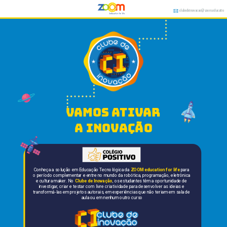
clubedeinovacao@zoom.educatio
n
vamos ativar 
a inovação
Conheça a solução em Educação Tecnológica da 
ZOOM education for life
 para 
o período complementar e entre no mundo da robótica, programação, eletrônica 
e cultura maker. No 
Clube de Inovação
, os estudantes têm a oportunidade de 
investigar, criar e testar com livre criatividade para desenvolver as ideias e 
transformá-las em projetos autorais, em experiências que não teriam em sala de 
aula ou em nenhum outro curso